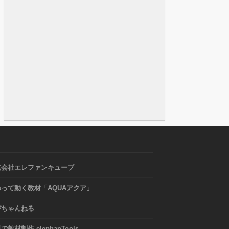
式会社エレファンキューブ
わって動く教材「AQUAアクア」
びちゃんねる
で教材制作 elephanTools