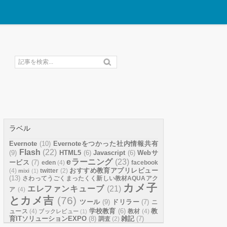
ラベル
Evernote
(10)
Evernoteをつかった社内情報共有
Flash
(22)
(9)
HTML5
(6)
Javascript
(6)
Webサ
eラーニング
(23)
ービス
(7)
eden
(4)
facebook
おすすめ教育アプリレビュー
(4)
twitter
(2)
mixi
(1)
(13)
さわってうごくまったくく新しい教材AQUAアク
カメ子
エレファンキューブ
(21)
ア
(4)
とカメ吉
(76)
ツール
(9)
ドリラー
(7)
ニ
学校教育
(6)
教
ュース
(4)
教材
(4)
ブックレビュー
(1)
育ITソリューションEXPO
(8)
雑記
(7)
調査
(2)