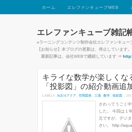
ホーム
エレファンキューブWEB
エレファンキューブ雑記
eラーニングコンテンツ制作会社エレファンキュー
【お知らせ】本ブログの更新は、停止しています。
最新記事は、会社WEBで継続しています ⇒
http
キライな数学が楽しくなる
「投影図」の紹介動画追
LABELS :
AQUAアクア
,
空間図形
,
三浦
,
数学
,
投影図
- 201
さわってうごく中
した。 今回は１
元ですが、デジタ
さい。 http://aquast