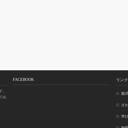
FACEBOOK
リンク
す。
株
であ
さ
学
無料