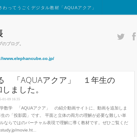
さわってうごくデジタル教材「AQUAアクア」
帳
ブのブログ。
://www.elephancube.co.jp/
 「AQUAアクア」 １年生の
加しました。
5-01-09 16:35
学数学 「AQUAアクア」 の紹介動画サイトに、動画を追加しま
年生の「投影図」です。 平面と立体の両方の理解が必要な難しい単
ルならではのバーチャル表現で理解に導く教材です。ぜひご覧くだ
udy.jp/movie.ht...