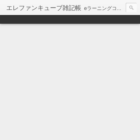
エレファンキューブ雑記帳
eラーニングコンテンツ制作会社エレファンキューブのブログ。
【お知らせ】本ブログの更新は、停止しています。
最新記事は、会社WEBで継続しています ⇒
http://www.elephancube.co.jp/