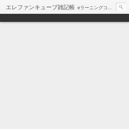
エレファンキューブ雑記帳
eラーニングコンテンツ制作会社エレファンキューブのブログ。
【お知らせ】本ブログの更新は、停止しています。
最新記事は、会社WEBで継続しています ⇒
http://www.elephancube.co.jp/