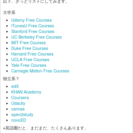
以下、ざっとリストにしてみます。
大学系
Udemy Free Courses
ITunesU Free Courses
Stanford Free Courses
UC Berkeley Free Courses
MIT Free Courses
Duke Free Courses
Harvard Free Courses
UCLA Free Courses
Yale Free Courses
Carnegie Mellon Free Courses
独立系？
edX
KHAN Academy
Coursera
Udacity
canvas
open2study
novoED
※英語圏だと、まだまだ、たくさんあります。