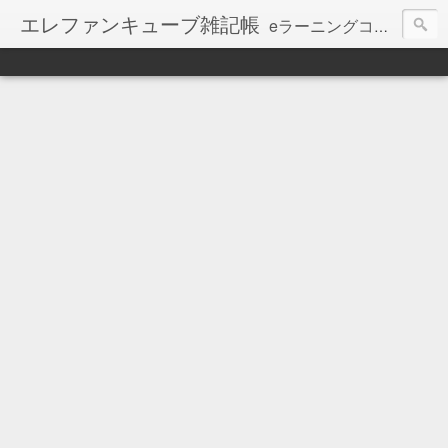
エレファンキューブ雑記帳
eラーニングコンテンツ制作会社エレファンキューブのブログ。
【お知らせ】本ブログの更新は、停止しています。
最新記事は、会社WEBで継続しています ⇒
http://www.elephancube.co.jp/