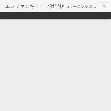
エレファンキューブ雑記帳
eラーニングコンテンツ制作会社エレファンキューブのブログ。
【お知らせ】本ブログの更新は、停止しています。
最新記事は、会社WEBで継続しています ⇒
http://www.elephancube.co.jp/