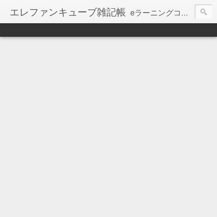
エレファンキューブ雑記帳
eラーニングコンテンツ制作会社エレファンキューブのブログ。
【お知らせ】本ブログの更新は、停止しています。
最新記事は、会社WEBで継続しています ⇒
http://www.elephancube.co.jp/